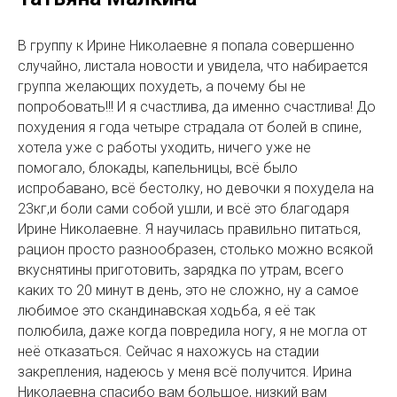
В группу к Ирине Николаевне я попала совершенно
случайно, листала новости и увидела, что набирается
группа желающих похудеть, а почему бы не
попробовать!!! И я счастлива, да именно счастлива! До
похудения я года четыре страдала от болей в спине,
хотела уже с работы уходить, ничего уже не
помогало, блокады, капельницы, всё было
испробавано, всё бестолку, но девочки я похудела на
23кг,и боли сами собой ушли, и всё это благодаря
Ирине Николаевне. Я научилась правильно питаться,
рацион просто разнообразен, столько можно всякой
вкуснятины приготовить, зарядка по утрам, всего
каких то 20 минут в день, это не сложно, ну а самое
любимое это скандинавская ходьба, я её так
полюбила, даже когда повредила ногу, я не могла от
неё отказаться. Сейчас я нахожусь на стадии
закрепления, надеюсь у меня всё получится. Ирина
Николаевна спасибо вам большое, низкий вам