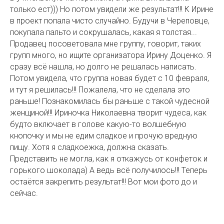
только ест))) Но потом увидели же результат!!! К Ирине
в проект попала чисто случайно. Будучи в Череповце,
покупала пальто и сокрушалась, какая я толстая...
Продавец посоветовала мне группу, говорит, таких
групп много, но ищите организатора Ирину Доценко. Я
сразу всё нашла, но долго не решалась написать.
Потом увидела, что группа новая будет с 10 февраля,
и тут я решилась!!! Пожалела, что не сделала это
раньше! Познакомилась бы раньше с такой чудесной
женщиной!!! Ириночка Николаевна творит чудеса, как
будто включает в голове какую-то волшебную
кнопочку и мы не едим сладкое и прочую вредную
пищу. Хотя я сладкоежка, должна сказать.
Представить не могла, как я откажусь от конфеток и
горького шоколада) А ведь всё получилось!!! Теперь
остаётся закрепить результат!!! Вот мои фото до и
сейчас.